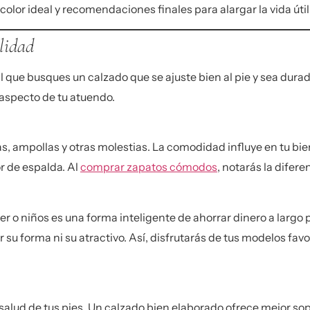
olor ideal y recomendaciones finales para alargar la vida útil
lidad
l que busques un calzado que se ajuste bien al pie y sea dura
l aspecto de tu atuendo.
s, ampollas y otras molestias. La comodidad influye en tu bi
r de espalda. Al
comprar zapatos cómodos
, notarás la difere
er o niños
es una forma inteligente de ahorrar dinero a largo
 forma ni su atractivo. Así, disfrutarás de tus modelos favor
 salud de tus pies. Un calzado bien elaborado ofrece mejor sopo