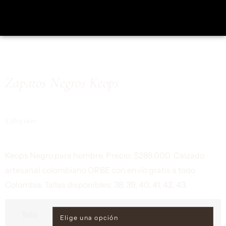
Zapatos Negros Keops
$
289.000
Keops Negro para hombre. Precio: $289.000. Calzado
artesanal colombiano ORBE con envío gratis a todo
Colombia. Tallas disponibles: 38, 39, 40, 41, 42, 43.
Talla