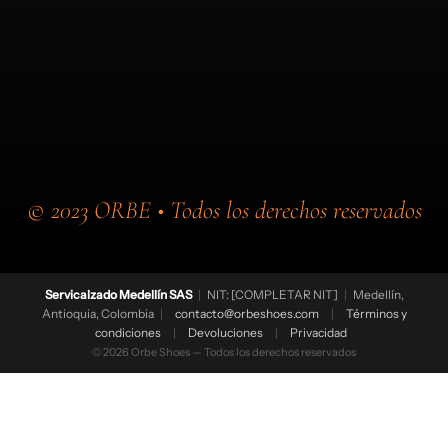
© 2023 ORBE • Todos los derechos reservados
Servicalzado Medellín SAS
|
NIT:
[COMPLETAR NIT]
|
Medellín,
Antioquia, Colombia
|
contacto@orbeshoes.com
|
Términos y
condiciones
|
Devoluciones
|
Privacidad
© 2026 Orbe Shoes — Todos los derechos reservados