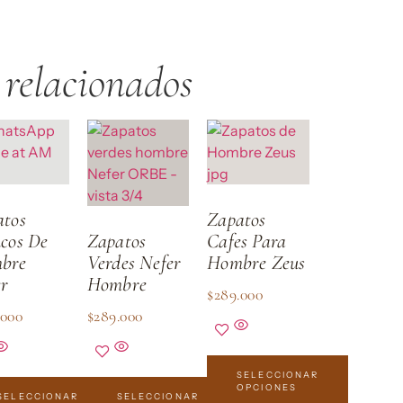
 relacionados
atos
Zapatos
cos De
Zapatos
Cafes Para
bre
Verdes Nefer
Hombre Zeus
er
Hombre
$
289.000
.000
$
289.000
SELECCIONAR
OPCIONES
SELECCIONAR
SELECCIONAR