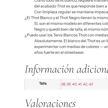
Como todo tenis blanco, requiere manteni
del acabado Thot es que responde bien a la
Con limpieza regular se mantiene impeca
¿El Thot Blanco y el Thot Negro tienen la mis
Sí, son el mismo modelo en diferentes colo
Negro y quedó bien de talla, el mismo núm
¿Puedo usar los Tenis Blancos Thot con medias
Absolutamente. El blanco del Thot es un l
experimentar con medias de colores — una
años fuerte en el streetwear.
Información adicion
Talla
38
,
39
,
40
,
41
,
42
,
43
Valoraciones