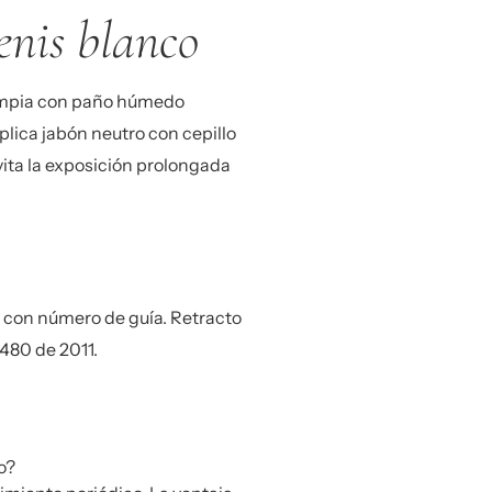
enis blanco
limpia con paño húmedo
plica jabón neutro con cepillo
ita la exposición prolongada
s con número de guía. Retracto
1480 de 2011.
o?