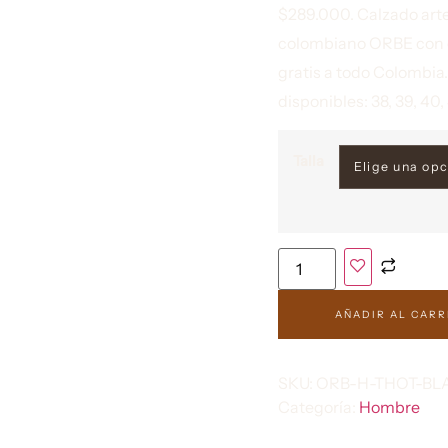
$289.000. Calzado art
colombiano ORBE con 
gratis a todo Colombia.
disponibles: 38, 39, 40, 
Talla
AÑADIR AL CARR
SKU:
ORB-H-THOT-B
Categoría:
Hombre