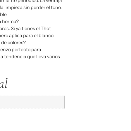
miento periódico. La ventaja
 limpieza sin perder el tono.
ble.
ma horma?
res. Si ya tienes el Thot
ero aplica para el blanco.
 de colores?
ienzo perfecto para
 tendencia que lleva varios
al