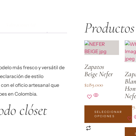
Productos
Valoraciones (0)
Zapatos
delo más fresco y versátil de
Beige Nefer
Zap
eclaración de estilo
Blan
$
289.000
on el oficio artesanal que
Hom
hoes en Colombia.
Nef
odo clóset
$
289
SELECCIONAR
OPCIONES