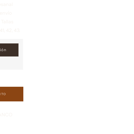
esanal
envío
 Tallas
41, 42, 43.
ITO
LANCO