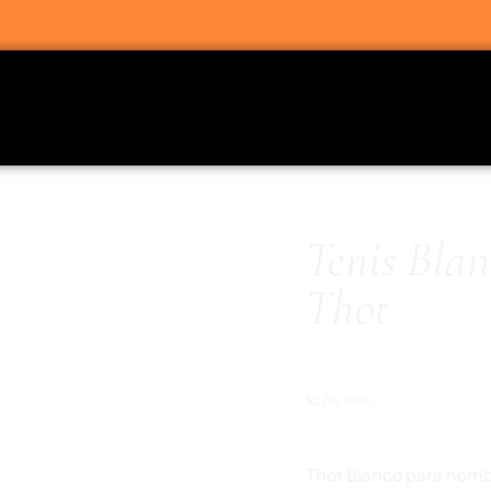
Tenis Blan
Thot
$
289.000
Thot Blanco para hombr