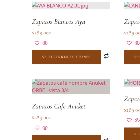
Zapatos Blancos Aya
Zapat
$
289.000
$
289.0
SELECCIONAR OPCIONES
SE
Zapat
Zapatos Cafe Anuket
$
289.0
$
289.000
SE