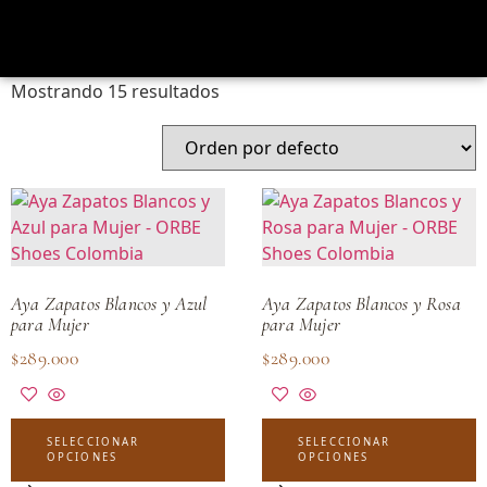
Calzado artesanal para mujer — tallas 35 a 40
Mostrando 15 resultados
Aya Zapatos Blancos y Azul
Aya Zapatos Blancos y Rosa
para Mujer
para Mujer
$
289.000
$
289.000
SELECCIONAR
SELECCIONAR
OPCIONES
OPCIONES