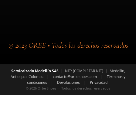
© 2023 ORBE • Todos los derechos reservados
Servicalzado Medellín SAS
|
NIT:
[COMPLETAR NIT]
|
Medellín,
Antioquia, Colombia
|
contacto@orbeshoes.com
|
Términos y
condiciones
|
Devoluciones
|
Privacidad
© 2026 Orbe Shoes — Todos los derechos reservados